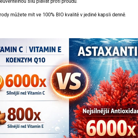
euvěřitelnou sílu plavat proti proudu.
řírody můžete mít ve 100% BIO kvalitě v jediné kapsli denně.