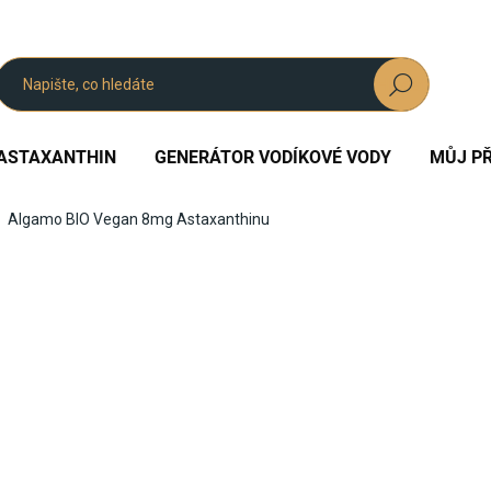
Hledat
ASTAXANTHIN
GENERÁTOR VODÍKOVÉ VODY
MŮJ PŘ
Algamo BIO Vegan 8mg Astaxanthinu
dnocení
ZNAČKA:
ALGAMO
1 384 Kč
Měrná
SKLADEM
cena: