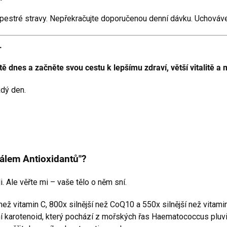
 pestré stravy. Nepřekračujte doporučenou denní dávku. Uchováve
.
 dnes a začněte svou cestu k lepšímu zdraví, větší vitalitě a 
ždý den.
álem Antioxidantů"?
. Ale věřte mi – vaše tělo o něm sní.
než vitamin C, 800x silnější než CoQ10 a 550x silnější než vitamin
ní karotenoid, který pochází z mořských řas Haematococcus pluvia