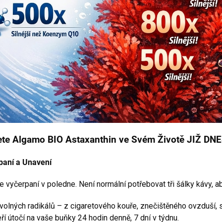
ete Algamo BIO Astaxanthin ve Svém Životě JIŽ DN
paní a Unavení
se vyčerpaní v poledne. Není normální potřebovat tři šálky kávy, ab
olných radikálů – z cigaretového kouře, znečištěného ovzduší, s
teří útočí na vaše buňky 24 hodin denně, 7 dní v týdnu.