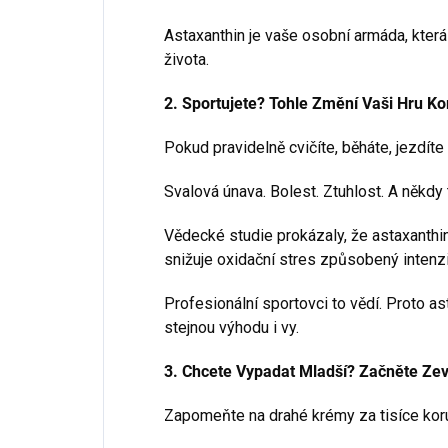
Astaxanthin je vaše osobní armáda, která t
života.
2. Sportujete? Tohle Změní Vaši Hru K
Pokud pravidelně cvičíte, běháte, jezdíte 
Svalová únava. Bolest. Ztuhlost. A někdy 
Vědecké studie prokázaly, že astaxanthi
snižuje oxidační stres způsobený intenz
Profesionální sportovci to vědí. Proto ast
stejnou výhodu i vy.
3. Chcete Vypadat Mladší? Začněte Zev
Zapomeňte na drahé krémy za tisíce koru