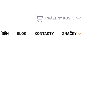
PRÁZDNÝ KOŠÍK
NÁKUPNÍ
KOŠÍK
ÍBĚH
BLOG
KONTAKTY
ZNAČKY