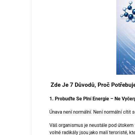
Zde Je 7 Důvodů, Proč Potřebuj
1. Probuďte Se Plní Energie – Ne Vyčer
Únava není normální. Není normální cítit 
Váš organismus je neustále pod útokem v
volné radikály jsou jako malí teroristé, k