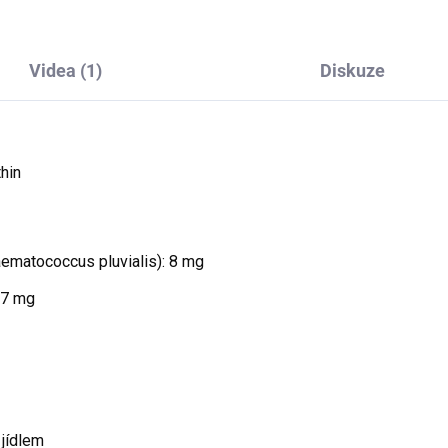
Videa (1)
Diskuze
hin
aematococcus pluvialis): 8 mg
67 mg
 jídlem