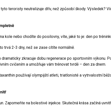
yto teroristy neutralizuje dřív, než způsobí škody. Výsledek? Více
ompletně
na kole nebo chodíte do posilovny, víte, jaké to je: den po trénin
to trvá 2-3 dny, než se zase cítíte normálně.
n dramaticky zkracuje dobu regenerace po sportovním výkonu. Po
ivním cvičením a umožňuje vám trénovat tvrdě – den za dnem.
axanthin používají olympijští atleti, triatlonisté a vytrvalostní b
nitř
n. Zapomeňte na bolestivé injekce. Skutečná krása začíná uvnitř