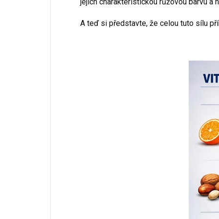
jejich charakteristickou růžovou barvu a n
A teď si představte, že celou tuto sílu p