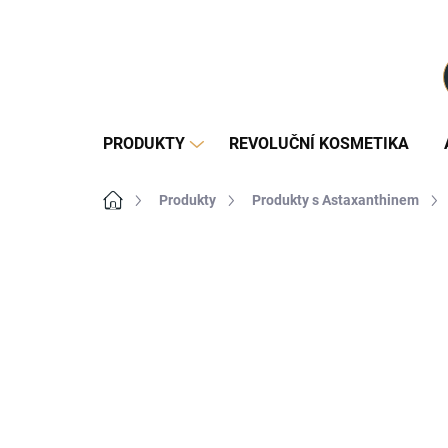
Přejít
na
obsah
PRODUKTY
REVOLUČNÍ KOSMETIKA
Domů
Produkty
Produkty s Astaxanthinem
Neohodnoceno
Podrobnosti ho
Více za méně