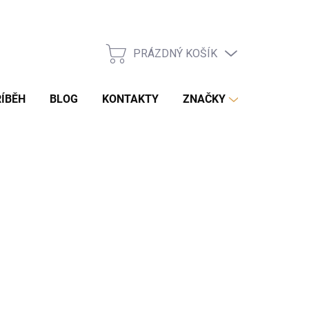
PRÁZDNÝ KOŠÍK
NÁKUPNÍ
KOŠÍK
ÍBĚH
BLOG
KONTAKTY
ZNAČKY