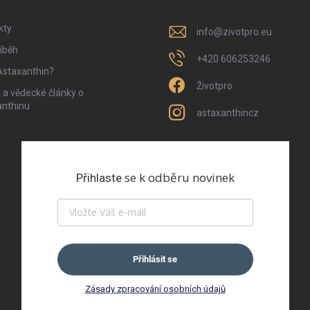
kty
info
@
zivotpro.eu
íběh
+420 606253246
Astaxanthin?
Životpro
 a vědecké články o
anthinu
astaxanthincz
se k odběru novinek
Přihlaste
Přihlásit se
Zásady zpracování osobních údajů