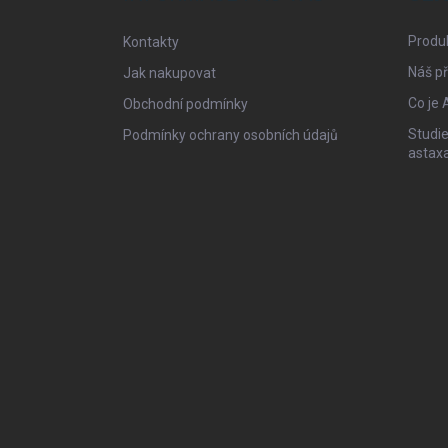
t
í
Produ
Kontakty
Náš př
Jak nakupovat
Co je 
Obchodní podmínky
Studie
Podmínky ochrany osobních údajů
astax