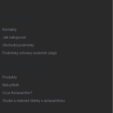
p
í
p
a
r
t
v
í
INFORMACE PRO VÁS
k
y
Kontakty
v
ý
Jak nakupovat
p
i
Obchodní podmínky
s
Podmínky ochrany osobních údajů
u
UŽITEČNÉ INFORMACE
Produkty
Náš příběh
Co je Astaxanthin?
Studie a vědecké články o astaxanthinu