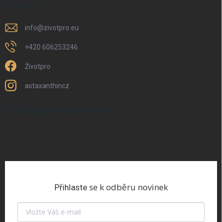
KONTAKT
info
@
zivotpro.eu
+420 606253246
Životpro
astaxanthincz
PŘIJÍMÁME ONLINE PLATBY
se k odběru novinek
Přihlaste