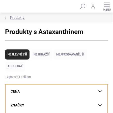
Přejít
Hledat
na
obsah
Produkty
Produkty s Astaxanthinem
Ř
a
NEJLEVNĚJŠÍ
NEJDRAŽŠÍ
NEJPRODÁVANĚJŠÍ
z
e
ABECEDNĚ
n
í
10
položek celkem
p
r
CENA
o
d
u
ZNAČKY
k