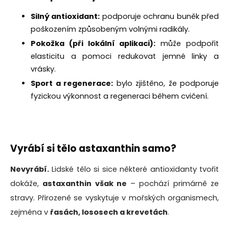
Silný antioxidant:
podporuje ochranu buněk před
poškozením způsobeným volnými radikály.
Pokožka (při lokální aplikaci):
může podpořit
elasticitu a pomoci redukovat jemné linky a
vrásky.
Sport a regenerace:
bylo zjištěno, že podporuje
fyzickou výkonnost a regeneraci během cvičení.
Vyrábí si tělo astaxanthin samo?
Nevyrábí.
Lidské tělo si sice některé antioxidanty tvořit
dokáže,
astaxanthin však ne
– pochází primárně ze
stravy. Přirozeně se vyskytuje v mořských organismech,
zejména v
řasách, lososech a krevetách
.