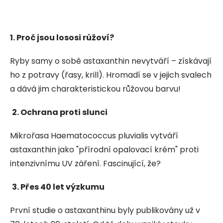
1. Proč jsou lososi růžoví?
Ryby samy o sobě astaxanthin nevytváří – získávají
ho z potravy (řasy, krill). Hromadí se v jejich svalech
a dává jim charakteristickou růžovou barvu!
2. Ochrana proti slunci
Mikrořasa Haematococcus pluvialis vytváří
astaxanthin jako "přírodní opalovací krém" proti
intenzivnímu UV záření. Fascinující, že?
3. Přes 40 let výzkumu
První studie o astaxanthinu byly publikovány už v