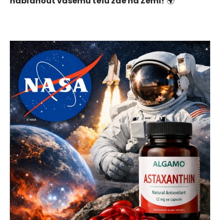
nabídnout vašemu tělu zde na Zemi!
🌍