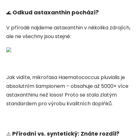
Odkud astaxanthin pochází?
🌊
V přírodě najdeme astaxanthin v několika zdrojích,
ale ne všechny jsou stejné:
Jak vidíte, mikrořasa Haematococcus pluvialis je
absolutním šampionem – obsahuje až 5000× více
astaxanthinu než losos! Proto se stala zlatým
standardem pro výrobu kvalitních doplňků.
Přírodní vs. syntetický: Znáte rozdíl?
⚠️