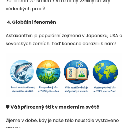
70. letech 20. století. Od té doby vznikly stovky
vědeckých prací!
4. Globální fenomén
Astaxanthin je populární zejména v Japonsku, USA a
severských zemích. Teď konečně dorazil i k nám!
🛡️
Váš přirozený štít v moderním světě
Žijeme v době, kdy je naše tělo neustále vystaveno