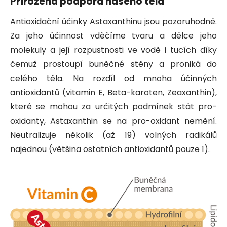
Přirozená podpora našeho těla
Antioxidační účinky Astaxanthinu jsou pozoruhodné.
Za jeho účinnost vděčíme tvaru a délce jeho
molekuly a její rozpustnosti ve vodě i tucích díky
čemuž prostoupí buněčné stěny a proniká do
celého těla. Na rozdíl od mnoha účinných
antioxidantů (vitamin E, Beta-karoten, Zeaxanthin),
které se mohou za určitých podmínek stát pro-
oxidanty, Astaxanthin se na pro-oxidant nemění.
Neutralizuje několik (až 19) volných radikálů
najednou (většina ostatních antioxidantů pouze 1).