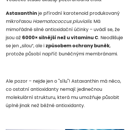
Astaxanthin
je přírodní karotenoid produkovaný
mikrořasou
Haematococcus pluvialis
. Má
mimořádně silné antioxidační účinky – uvádí se, že
jsou až
6000× silnější než u vitaminu C
. Neodlišuje
se jen „silou“, ale i
způsobem ochrany buněk
,
protože působí napříč buněčnými membránami.
Ale pozor – nejde jen o "sílu"! Astaxanthin má něco,
co ostatní antioxidanty nemají: jedinečnou
molekulární strukturu, která mu umožňuje působit
úplně jinak než běžné antioxidanty.