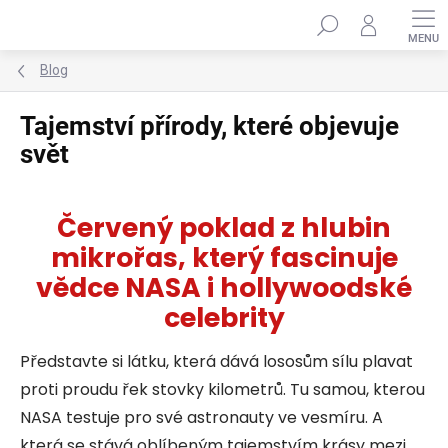
Přejít
Hledat
na
obsah
Blog
Tajemství přírody, které objevuje
svět
Červený poklad z hlubin
mikrořas, který fascinuje
vědce NASA i hollywoodské
celebrity
Představte si látku, která dává lososům sílu plavat
proti proudu řek stovky kilometrů. Tu samou, kterou
NASA testuje pro své astronauty ve vesmíru. A
která se stává oblíbeným tajemstvím krásy mezi