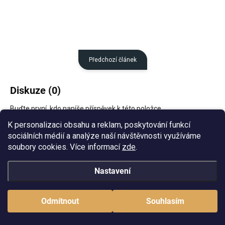
Předchozí článek
Diskuze (0)
Buďte první, kdo napíše příspěvek k této položce.
K personalizaci obsahu a reklam, poskytování funkcí
Přidat komentář
sociálních médií a analýze naší návštěvnosti využíváme
soubory cookies. Více informací
zde
.
Nastavení
Z
á
Odmítnout
Souhlasím
p
a