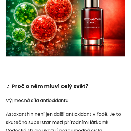
Proč o něm mluví celý svět?
🔬
Výjimečná síla antioxidantu
Astaxanthin není jen další antioxidant v řadě. Je to
skutečná superstar mezi přírodními látkami!
Vědecké studie ukazují pozoruhodná čísla: