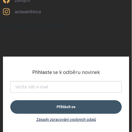
Životpro
astaxanthincz
PŘIJÍMÁME ONLINE PLATBY
se k odběru novinek
Přihlaste
Přihlásit se
Zásady zpracování osobních údajů