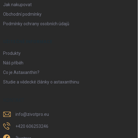
ý
Jak nakupovat
p
i
Obchodní podmínky
s
Podmínky ochrany osobních údajů
u
UŽITEČNÉ INFORMACE
Produkty
Náš příběh
Co je Astaxanthin?
Studie a vědecké články o astaxanthinu
KONTAKT
info
@
zivotpro.eu
+420 606253246