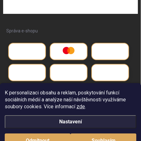
Správa e-shopu
K personalizaci obsahu a reklam, poskytování funkcí
sociálních médií a analýze naší návštěvnosti využíváme
soubory cookies. Více informací
zde
.
Nastavení
Copyright 2026
Život pro
. Všechna práva vyhrazena.
Upravit nastavení
cookies
Odmítnout
Souhlasím