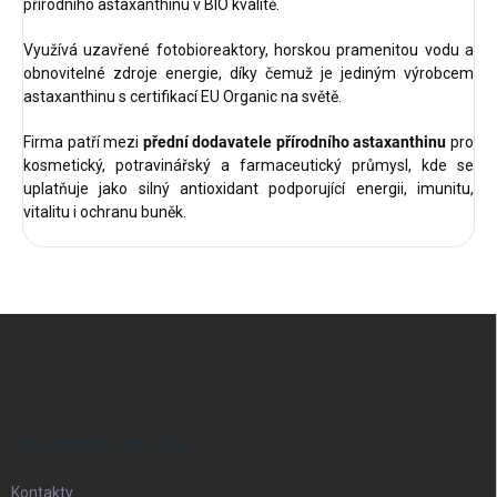
přírodního astaxanthinu v BIO kvalitě.
Využívá uzavřené fotobioreaktory, horskou pramenitou vodu a
obnovitelné zdroje energie, díky čemuž je jediným výrobcem
astaxanthinu s certifikací EU Organic na světě.
Firma patří mezi
přední dodavatele přírodního astaxanthinu
pro
kosmetický, potravinářský a farmaceutický průmysl, kde se
uplatňuje jako silný antioxidant podporující energii, imunitu,
vitalitu i ochranu buněk.
Z
á
p
a
t
í
INFORMACE PRO VÁS
Kontakty