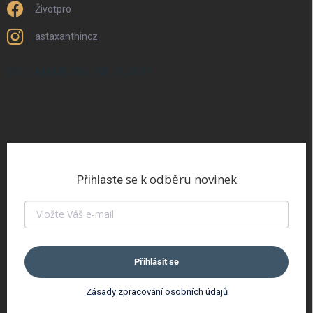
Životpro
astaxanthincz
PŘIJÍMÁME ONLINE PLATBY
se k odběru novinek
Přihlaste
Přihlásit se
Zásady zpracování osobních údajů