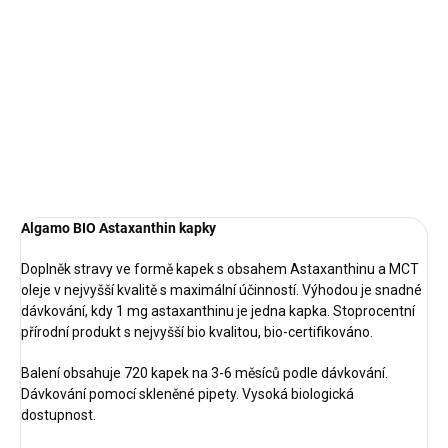
dávkování, kdy 1 mg astaxanthinu je jedna kapka. Stoprocentní
přírodní produkt s nejvyšší bio kvalitou, bio-certifikováno.
Balení obsahuje 720 kapek na 3-6 měsíců podle dávkování.
Dávkování pomocí skleněné pipety. Vysoká biologická
dostupnost.
ZEPTAT SE
Algamo BIO Astaxanthin kapky
Doplněk stravy ve formě kapek s obsahem Astaxanthinu a MCT
oleje v nejvyšší kvalitě s maximální účinností. Výhodou je snadné
dávkování, kdy 1 mg astaxanthinu je jedna kapka. Stoprocentní
přírodní produkt s nejvyšší bio kvalitou, bio-certifikováno.
Balení obsahuje 720 kapek na 3-6 měsíců podle dávkování.
Dávkování pomocí skleněné pipety. Vysoká biologická
dostupnost.