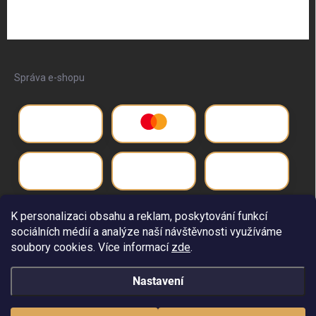
Správa e-shopu
K personalizaci obsahu a reklam, poskytování funkcí
sociálních médií a analýze naší návštěvnosti využíváme
soubory cookies. Více informací
zde
.
Nastavení
Copyright 2026
Život pro
. Všechna práva vyhrazena.
Upravit nastavení
cookies