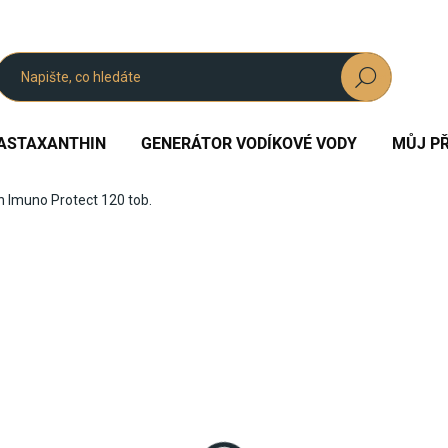
Hledat
ASTAXANTHIN
GENERÁTOR VODÍKOVÉ VODY
MŮJ PŘ
n Imuno Protect 120 tob.
dnocení
399 Kč
Měrná
SKLADEM
cena:
−
+