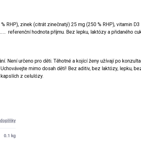
 RHP), zinek (citrát zinečnatý) 25 mg (250 % RHP), vitamin D3 1
……. referenční hodnota příjmu. Bez lepku, laktózy a přidaného cuk
. Není určeno pro děti. Těhotné a kojící ženy užívají po konzulta
 Uchovávejte mimo dosah dětí! Bez aditiv, bez laktózy, lepku, be
 kapslích z celulózy.
 doplňky
0.1 kg