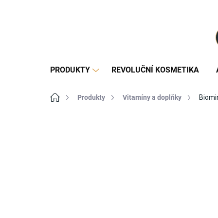
Přejít
na
obsah
PRODUKTY
REVOLUČNÍ KOSMETIKA
Domů
Produkty
Vitamíny a doplňky
Biomi
Neohodnoceno
Podrobnosti ho