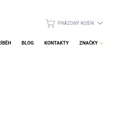
PRÁZDNÝ KOŠÍK
NÁKUPNÍ
KOŠÍK
ÍBĚH
BLOG
KONTAKTY
ZNAČKY
Přidat do košíku