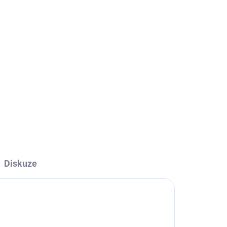
něk stravy s obsahem vitaminů C, D a vysoké
í udržení správné funkce vašeho imunitního
nočním balení.
ZEPTAT SE
Diskuze