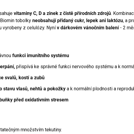
bsahuje
vitaminy C, D a zinek z čistě přírodních zdrojů
. Kombinac
. Biomin tobolky
neobsahují přidaný cukr, lepek ani laktózu
, a p
u vyrobeny z celulózy. Nyní
v dárkovém vánočním balení
- 2 mě
rávnou
funkci imunitního systému
erpání,
přispívá ke správné funkci nervového systému a k normá
e svalů, kostí a zubů
o stavu vlasů, nehtů a pokožky
a k normální plodnosti a reprodu
 buňky před oxidativním stresem
statečným množstvím tekutiny.