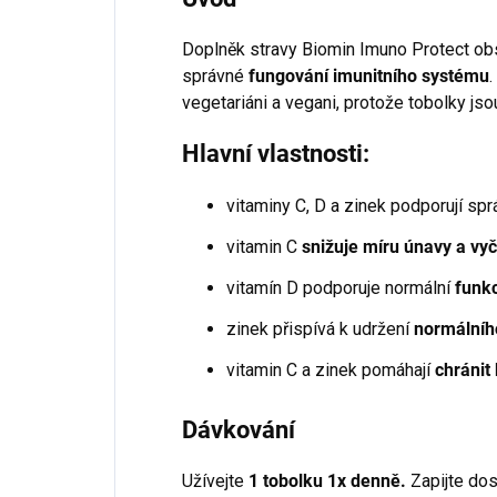
Doplněk stravy Biomin Imuno Protect o
správné
fungování imunitního systému
vegetariáni a vegani, protože tobolky jso
Hlavní vlastnosti:
vitaminy C, D a zinek podporují sp
vitamin C
snižuje míru únavy a vyč
vitamín D podporuje normální
funkc
zinek přispívá k udržení
normálníh
vitamin C a zinek pomáhají
chránit
Dávkování
Užívejte
1 tobolku 1x denně.
Zapijte do