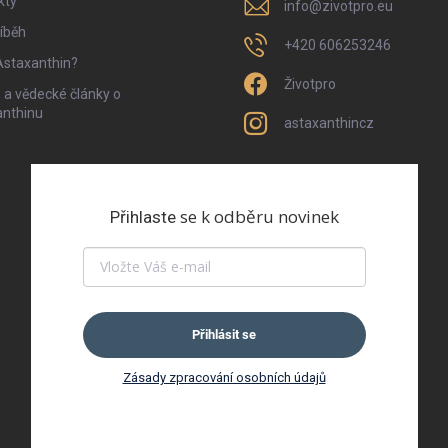
kty
info
@
zivotpro.eu
íběh
+420 606253246
Astaxanthin?
Životpro
 a vědecké články o
anthinu
astaxanthincz
se k odběru novinek
Přihlaste
Přihlásit se
Zásady zpracování osobních údajů