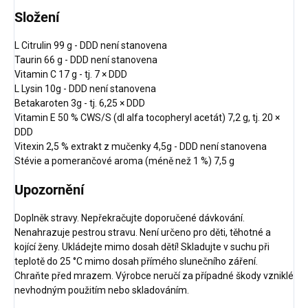
Složení
L Citrulin 99 g - DDD není stanovena
Taurin 66 g - DDD není stanovena
Vitamin C 17 g - tj. 7 × DDD
L Lysin 10g - DDD není stanovena
Betakaroten 3g - tj. 6,25 × DDD
Vitamin E 50 % CWS/S (dl alfa tocopheryl acetát) 7,2 g, tj. 20 ×
DDD
Vitexin 2,5 % extrakt z mučenky 4,5g - DDD není stanovena
Stévie a pomerančové aroma (méně než 1 %) 7,5 g
Upozornění
Doplněk stravy. Nepřekračujte doporučené dávkování.
Nenahrazuje pestrou stravu. Není určeno pro děti, těhotné a
kojící ženy. Ukládejte mimo dosah dětí! Skladujte v suchu při
teplotě do 25 °C mimo dosah přímého slunečního záření.
Chraňte před mrazem. Výrobce neručí za případné škody vzniklé
nevhodným použitím nebo skladováním.