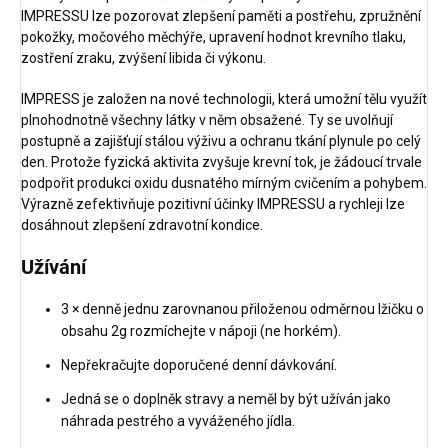
IMPRESSU lze pozorovat zlepšení paměti a postřehu, zpružnění
pokožky, močového měchýře, upravení hodnot krevního tlaku,
zostření zraku, zvýšení libida či výkonu.
IMPRESS je založen na nové technologii, která umožní tělu využít
plnohodnotně všechny látky v něm obsažené. Ty se uvolňují
postupně a zajišťují stálou výživu a ochranu tkání plynule po celý
den. Protože fyzická aktivita zvyšuje krevní tok, je žádoucí trvale
podpořit produkci oxidu dusnatého mírným cvičením a pohybem.
Výrazně zefektivňuje pozitivní účinky IMPRESSU a rychleji lze
dosáhnout zlepšení zdravotní kondice.
Užívání
3 × denně jednu zarovnanou přiloženou odměrnou lžičku o
obsahu 2g rozmíchejte v nápoji (ne horkém).
Nepřekračujte doporučené denní dávkování.
Jedná se o doplněk stravy a neměl by být užíván jako
náhrada pestrého a vyváženého jídla.