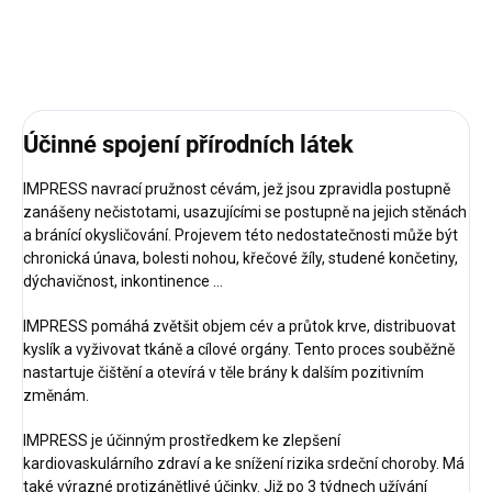
ZEPTAT SE
Účinné spojení přírodních látek
IMPRESS navrací pružnost cévám, jež jsou zpravidla postupně
zanášeny nečistotami, usazujícími se postupně na jejich stěnách
a bránící okysličování. Projevem této nedostatečnosti může být
chronická únava, bolesti nohou, křečové žíly, studené končetiny,
dýchavičnost, inkontinence …
IMPRESS pomáhá zvětšit objem cév a průtok krve, distribuovat
kyslík a vyživovat tkáně a cílové orgány. Tento proces souběžně
nastartuje čištění a otevírá v těle brány k dalším pozitivním
změnám.
IMPRESS je účinným prostředkem ke zlepšení
kardiovaskulárního zdraví a ke snížení rizika srdeční choroby. Má
také výrazné protizánětlivé účinky. Již po 3 týdnech užívání