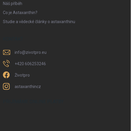
Náš příběh
Co je Astaxanthin?
Studie a vědecké články o astaxanthinu
KONTAKT
info
@
zivotpro.eu
+420 606253246
Životpro
astaxanthincz
PŘIJÍMÁME ONLINE PLATBY