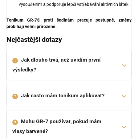
vysoušením a podporuje lepší vstřebávání aktivních látek.
Tonikum GR-7® proti šedinám pracuje postupně, změny
probíhají velmi přirozeně.
Nejčastější dotazy
Jak dlouho trvá, než uvidím první
1
výsledky?
Jak často mám tonikum aplikovat?
2
Mohu GR-7 používat, pokud mám
3
vlasy barvené?