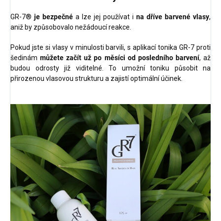
GR-7®
je bezpečné
a lze jej používat i
na dříve barvené vlasy
,
aniž by způsobovalo nežádoucí reakce.
Pokud jste si vlasy v minulosti barvili, s aplikací tonika GR-7 proti
šedinám
můžete začít už po měsíci od posledního barvení
, až
budou odrosty již viditelné. To umožní toniku působit na
přirozenou vlasovou strukturu a zajistí optimální účinek.