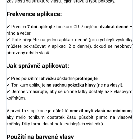
závislosti na struktuře vlasů, jejich stavu a typu pokožky.
Frekvence aplikace:
✔ Prvních
7 dní
aplikujte tonikum GR-7 nejlépe
dvakrát denně
–
ráno a večer.
✔ Poté přejděte na jednu aplikaci denně (pro rychlejší výsledky
můžete pokračovat v aplikaci 2 x denně), dokud se neobnoví
přirozený odstín vlasů.
Jak správně aplikovat:
✔ Před použitím
lahvičku
důkladně
protřepejte
.
✔ Tonikum aplikujte
na suchou pokožku hlavy
(ne na vlasy!).
✔ Jemně vmasírujte, aby se účinné látky dostaly až k vlasovým
kořínkům.
V první fázi aplikace je důležité
omezit mytí vlasů na minimum
,
aby mělo tonikum dostatek času působit přímo na vlasové
kořínky. Díky tomu dosáhnete rychlejších výsledků.
Použití na barvené vlasy