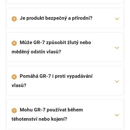
Je produkt bezpečný a přírodní?
4
Může GR-7 způsobit žlutý nebo
5
měděný odstín vlasů?
Pomáhá GR-7 i proti vypadávání
6
vlasů?
Mohu GR-7 používat během
7
těhotenství nebo kojení?