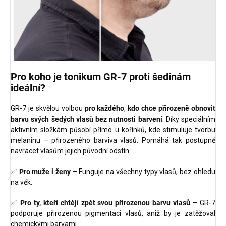
Pro koho je tonikum GR-7 proti šedinám
ideální?
GR-7 je skvělou volbou
pro každého
,
kdo chce přirozeně obnovit
barvu svých šedých vlasů bez nutnosti barvení
. Díky speciálním
aktivním složkám působí přímo u kořínků, kde stimuluje tvorbu
melaninu – přirozeného barviva vlasů. Pomáhá tak postupně
navracet vlasům jejich původní odstín.
✅
Pro muže i ženy
– Funguje na všechny typy vlasů, bez ohledu
na věk.
✅
Pro ty, kteří chtějí zpět svou přirozenou barvu vlasů
– GR-7
podporuje přirozenou pigmentaci vlasů, aniž by je zatěžoval
chemickými barvami.