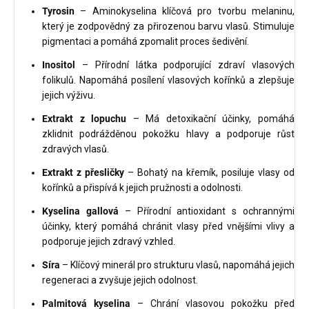
Tyrosin
– Aminokyselina klíčová pro tvorbu melaninu,
který je zodpovědný za přirozenou barvu vlasů. Stimuluje
pigmentaci a pomáhá zpomalit proces šedivění.
Inositol
– Přírodní látka podporující zdraví vlasových
folikulů. Napomáhá posílení vlasových kořínků a zlepšuje
jejich výživu.
Extrakt z lopuchu
– Má detoxikační účinky, pomáhá
zklidnit podrážděnou pokožku hlavy a podporuje růst
zdravých vlasů.
Extrakt z přesličky
– Bohatý na křemík, posiluje vlasy od
kořínků a přispívá k jejich pružnosti a odolnosti.
Kyselina gallová
– Přírodní antioxidant s ochrannými
účinky, který pomáhá chránit vlasy před vnějšími vlivy a
podporuje jejich zdravý vzhled.
Síra
– Klíčový minerál pro strukturu vlasů, napomáhá jejich
regeneraci a zvyšuje jejich odolnost.
Palmitová kyselina
– Chrání vlasovou pokožku před