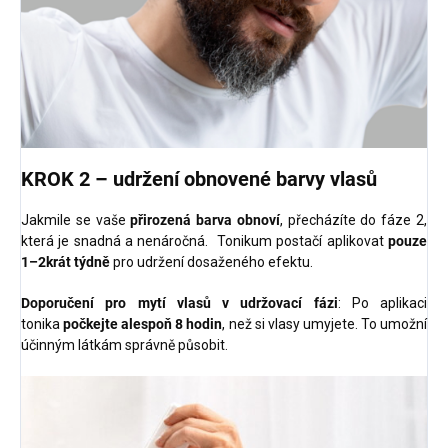
KROK 2 – udržení obnovené barvy vlasů
Jakmile se vaše
přirozená barva obnoví
, přecházíte do fáze 2,
která je snadná a nenáročná. Tonikum postačí aplikovat
pouze
1–2krát týdně
pro udržení dosaženého efektu.
Doporučení pro mytí vlasů v udržovací fázi
: Po aplikaci
tonika
počkejte alespoň 8 hodin
, než si vlasy umyjete. To umožní
účinným látkám správně působit.