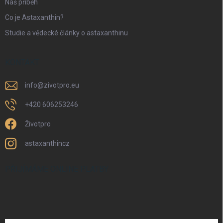
Náš příběh
Co je Astaxanthin?
Studie a vědecké články o astaxanthinu
KONTAKT
info
@
zivotpro.eu
+420 606253246
Životpro
astaxanthincz
PŘIJÍMÁME ONLINE PLATBY