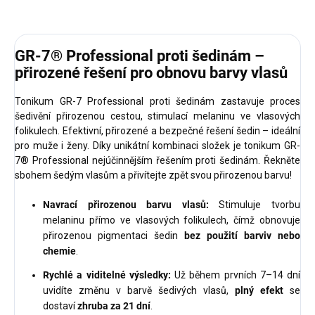
GR-7® Professional proti šedinám –
přirozené řešení pro obnovu barvy vlasů
Tonikum GR-7 Professional proti šedinám zastavuje proces
šedivění přirozenou cestou, stimulací melaninu ve vlasových
folikulech. Efektivní, přirozené a bezpečné řešení šedin – ideální
pro muže i ženy. Díky unikátní kombinaci složek je tonikum GR-
7® Professional nejúčinnějším řešením proti šedinám. Řekněte
sbohem šedým vlasům a přivítejte zpět svou přirozenou barvu!
Navrací přirozenou barvu vlasů:
Stimuluje tvorbu
melaninu přímo ve vlasových folikulech, čímž obnovuje
přirozenou pigmentaci šedin
bez použití barviv nebo
chemie
.
Rychlé a viditelné výsledky:
Už během prvních 7–14 dní
uvidíte změnu v barvě šedivých vlasů,
plný efekt
se
dostaví
zhruba za 21 dní
.