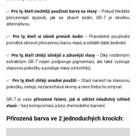
✅
Pro ty, kteří nechtějí používat barvy na vlasy
– Pokud hledáte
přirozenější způsob, jak se zbavit šedin, GR-7 je skvělou
alternativou.
✅
Pro ty, kteří si všimli prvních šedin
– Pravidelné používání
pomáhá obnovit přirozenou barvu vlasů a oddálit další šedivění.
✅
Pro ty, kteří chtějí silnější a zdravější vlasy
– Díky rostlinným
extraktům GR-7 nejen podporuje pigmentaci, ale také vyživuje
vlasovou pokožku a posiluje vlasy od kořínků.
✅
Pro ty, kteří chtějí snadné použití
– Stačí nanést na vlasovou
pokožku, nelepí, nezanechává skvrny a není třeba ho smývat.
GR-7 je vaše
přirozené řešení, jak si udržet mladistvý vzhled
vlasů
– bez kompromisů a bez chemického barvení.
Přirozená barva ve 2 jednoduchých krocích: