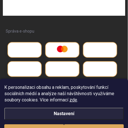
Správa e-shopu
K personalizaci obsahu a reklam, poskytování funkcí
sociálních médií a analýze naší návštěvnosti využíváme
soubory cookies. Více informací
zde
.
Nastavení
Copyright 2026
Život pro
. Všechna práva vyhrazena.
Upravit nastavení
cookies