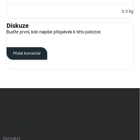
0.5 kg
Diskuze
Buďte první, kdo napíše příspěvek k této položce.
Přidat komentář
Z
á
p
a
t
í
INFORMACE PRO VÁS
Kontakty