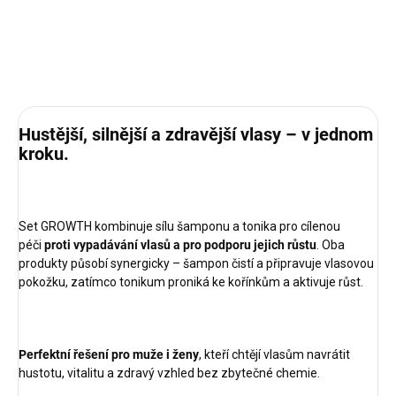
výrobními technologiemi, čímž vám nabízí účinnou obranu proti
vypadávání vlasů a pro podporu růstu nových, silnějších a
zdravějších vlasů.
ZEPTAT SE
Hustější, silnější a zdravější vlasy – v jednom
kroku.
Set GROWTH kombinuje sílu šamponu a tonika pro cílenou
péči
proti vypadávání vlasů a pro podporu jejich růstu
. Oba
produkty působí synergicky – šampon čistí a připravuje vlasovou
pokožku, zatímco tonikum proniká ke kořínkům a aktivuje růst.
Perfektní řešení pro muže i ženy
, kteří chtějí vlasům navrátit
hustotu, vitalitu a zdravý vzhled bez zbytečné chemie.