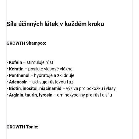
Síla účinných látek v každém kroku
GROWTH Shampoo:
•
Kofein
– stimuluje růst
•
Keratin
– posiluje vlasové vlákno
•
Panthenol
– hydratuje a zklidňuje
•
Adenosin
– aktivuje růstovou fázi
•
Biotin, inositol, niacinamid
– výživa pro pokožku i vlasy
•
Arginin, taurin, tyrosin
– aminokyseliny pro růst a sílu
GROWTH Tonic: