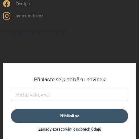
Životpro
astaxanthincz
PŘIJÍMÁME ONLINE PLATBY
se k odběru novinek
Přihlaste
Přihlásit se
Zásady zpracování osobních údajů